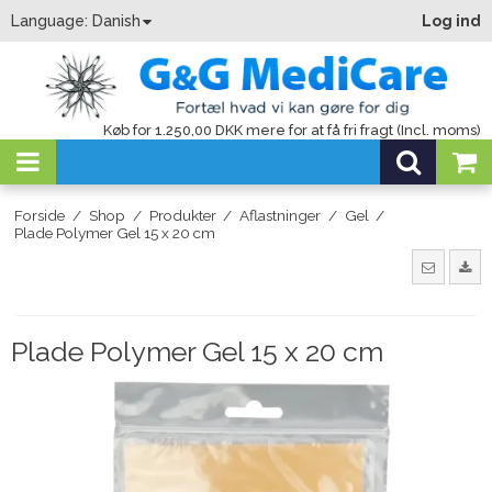
Language:
Danish
Log ind
Køb for 1.250,00 DKK mere for at få fri fragt (Incl. moms)
Forside
/
Shop
/
Produkter
/
Aflastninger
/
Gel
/
Plade Polymer Gel 15 x 20 cm
Plade Polymer Gel 15 x 20 cm