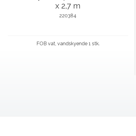
x 2,7 m
220384
FOB vat, vandskyende 1 stk.