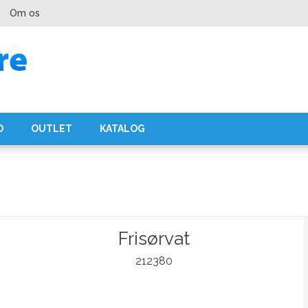
Om os
D
OUTLET
KATALOG
Frisørvat
212380