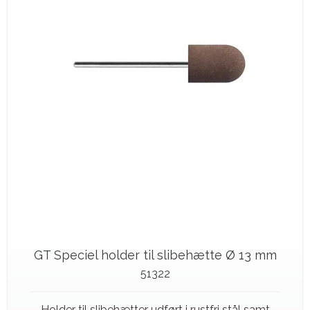
GT Speciel holder til slibehætte Ø 13 mm
51322
Holder til slibehætter udført i rustfri stål samt