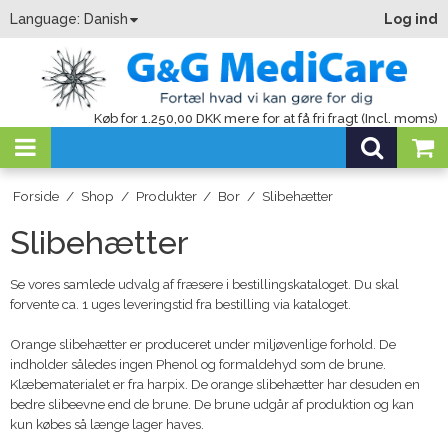
Language:
Danish
Log ind
Køb for 1.250,00 DKK mere for at få fri fragt (Incl. moms)
Forside
/
Shop
/
Produkter
/
Bor
/
Slibehætter
Slibehætter
Se vores samlede udvalg af fræsere i bestillingskataloget. Du skal
forvente ca. 1 uges leveringstid fra bestilling via kataloget.
Orange slibehætter er produceret under miljøvenlige forhold. De
indholder således ingen Phenol og formaldehyd som de brune.
Klæbematerialet er fra harpix. De orange slibehætter har desuden en
bedre slibeevne end de brune. De brune udgår af produktion og kan
kun købes så længe lager haves.