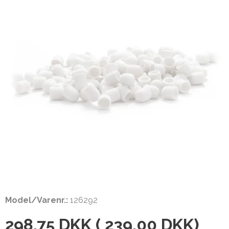
Model/Varenr.:
126292
298,75 DKK
(
239,00 DKK
)