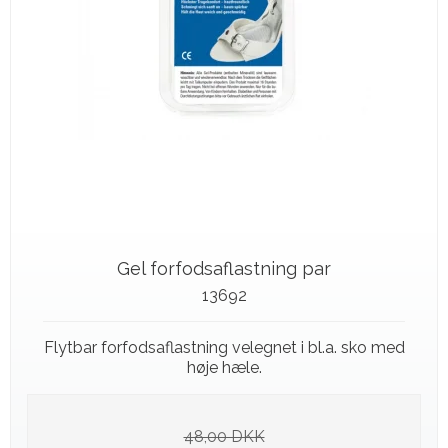
Gel forfodsaflastning par
13692
Flytbar forfodsaflastning velegnet i bl.a. sko med
høje hæle.
48,00 DKK