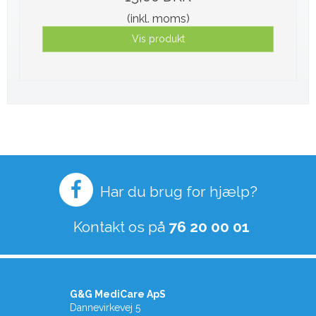
(inkl. moms)
Vis produkt
Har du brug for hjælp?
Kontakt os på
76 20 00 01
G&G MediCare ApS
Dannevirkevej 5