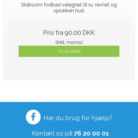
Skånsom fodbad velegnet til ru, revnet og
sprukken hud.
Pris fra
90,00 DKK
(inkl. moms)
Vis produkt
Har du brug for hjælp?
Kontakt os på
76 20 00 01