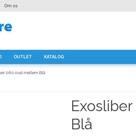
Om os
D
OUTLET
KATALOG
ber 060 oval mellem Blå
Exosliber
Blå