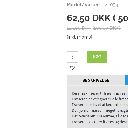
Model/Varenr.:
141059
62,50 DKK
(
50
125,00 DKK
(
100,00 DKK
)
(inkl. moms)
KØB
BESKRIVELSE
Keramisk fræser til fræsning i gel
Fræseren er velegnet til alle fræ
Fræseren er lavet af keramisk mate
Det fjerner massen meget forsigti
Det overfører ikke varme, så der 
Fræseren kan steriliseres og desin