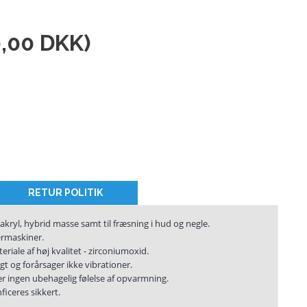
,00 DKK
)
RETUR POLITIK
, akryl, hybrid masse samt til fræsning i hud og negle.
sermaskiner.
riale af høj kvalitet - zirconiumoxid.
gt og forårsager ikke vibrationer.
er ingen ubehagelig følelse af opvarmning.
ficeres sikkert.