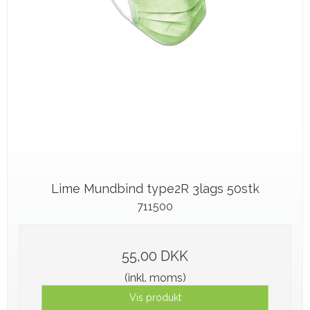
Lime Mundbind type2R 3lags 50stk
711500
55,00 DKK
(inkl. moms)
Vis produkt