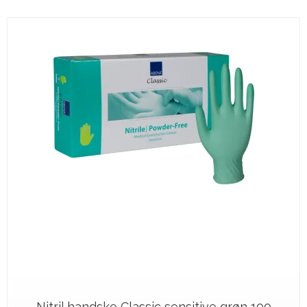
Nitril handske Classic sensitive grøn 100