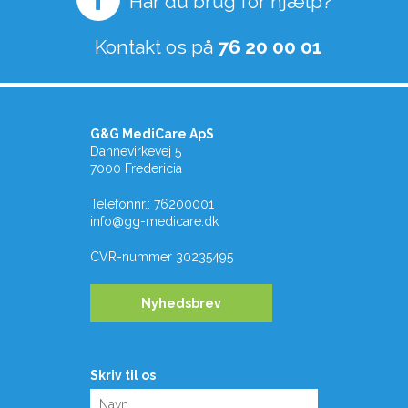
Har du brug for hjælp?
Kontakt os på
76 20 00 01
G&G MediCare ApS
Dannevirkevej 5
7000 Fredericia
Telefonnr.
:
76200001
info@gg-medicare.dk
CVR-nummer
30235495
Nyhedsbrev
Skriv til os