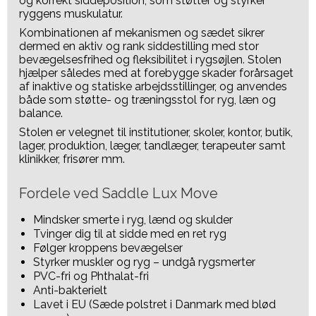
og korrekt siddeposition, som støtter og styrker
ryggens muskulatur.
Kombinationen af mekanismen og sædet sikrer
dermed en aktiv og rank siddestilling med stor
bevægelsesfrihed og fleksibilitet i rygsøjlen. Stolen
hjælper således med at forebygge skader forårsaget
af inaktive og statiske arbejdsstillinger, og anvendes
både som støtte- og træningsstol for ryg, læn og
balance.
Stolen er velegnet til institutioner, skoler, kontor, butik,
lager, produktion, læger, tandlæger, terapeuter samt
klinikker, frisører mm.
Fordele ved Saddle Lux Move
Mindsker smerte i ryg, lænd og skulder
Tvinger dig til at sidde med en ret ryg
Følger kroppens bevægelser
Styrker muskler og ryg – undgå rygsmerter
PVC-fri og Phthalat-fri
Anti-bakterielt
Lavet i EU (Sæde polstret i Danmark med blød